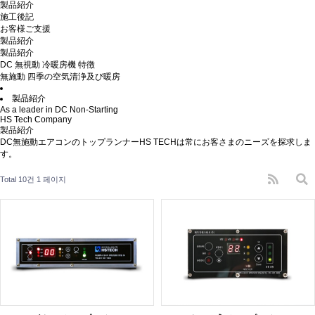
製品紹介
施工後記
お客様ご支援
製品紹介
製品紹介
DC 無視動 冷暖房機 特徴
無施動 四季の空気清浄及び暖房
製品紹介
As a leader in DC Non-Starting
HS Tech Company
製品紹介
DC無施動エアコンのトップランナーHS TECHは常にお客さまのニーズを探求しま
す。
Total 10건
1 페이지