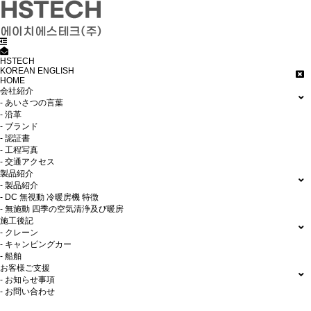
HSTECH
KOREAN
ENGLISH
HOME
会社紹介
- あいさつの言葉
- 沿革
- ブランド
- 認証書
- 工程写真
- 交通アクセス
製品紹介
- 製品紹介
- DC 無視動 冷暖房機 特徴
- 無施動 四季の空気清浄及び暖房
施工後記
- クレーン
- キャンピングカー
- 船舶
お客様ご支援
- お知らせ事項
- お問い合わせ